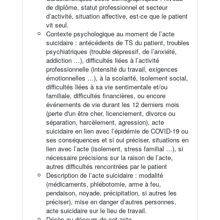
de diplôme, statut professionnel et secteur
d’activité, situation affective, est-ce que le patient
vit seul.
Contexte psychologique au moment de l’acte
suicidaire : antécédents de TS du patient, troubles
psychiatriques (trouble dépressif, de l’anxiété,
addiction …), difficultés liées à l’activité
professionnelle (intensité du travail, exigences
émotionnelles …), à la scolarité, isolement social,
difficultés liées à sa vie sentimentale et/ou
familiale, difficultés financières, ou encore
événements de vie durant les 12 derniers mois
(perte d'un être cher, licenciement, divorce ou
séparation, harcèlement, agression), acte
suicidaire en lien avec l’épidémie de COVID-19 ou
ses conséquences et si oui préciser, situations en
lien avec l’acte (isolement, stress familial …), si
nécessaire précisions sur la raison de l’acte,
autres difficultés rencontrées par le patient
Description de l’acte suicidaire : modalité
(médicaments, phlébotomie, arme à feu,
pendaison, noyade, précipitation, si autres les
préciser), mise en danger d’autres personnes,
acte suicidaire sur le lieu de travail.
Décès au décours de cet acte.