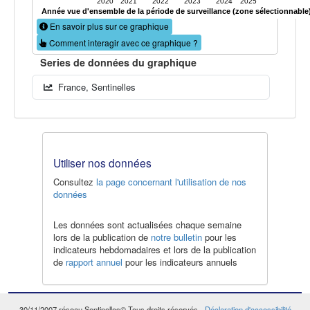
2020
2021
2022
2023
2024
2025
Année vue d'ensemble de la période de surveillance (zone sélectionnable
En savoir plus sur ce graphique
Comment interagir avec ce graphique ?
Series de données du graphique
France, Sentinelles
Utiliser nos données
Consultez
la page concernant l'utilisation de nos
données
Les données sont actualisées chaque semaine
lors de la publication de
notre bulletin
pour les
indicateurs hebdomadaires et lors de la publication
de
rapport annuel
pour les indicateurs annuels
30/11/2007
réseau Sentinelles© Tous droits réservés -
Déclaration d'accessibilité