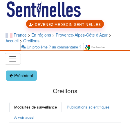
DEVENEZ MÉDECIN SENTINELLES
France
>
En régions
>
Provence-Alpes-Côte d'Azur
>
Accueil
>
Oreillons
Un problème ? un commentaire ?
Précédent
Oreillons
Modalités de surveillance
Publications scientifiques
A voir aussi