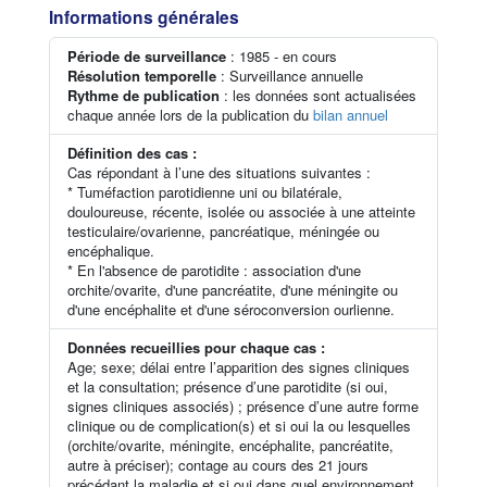
Informations générales
Période de surveillance
: 1985 - en cours
Résolution temporelle
: Surveillance annuelle
Rythme de publication
: les données sont actualisées
chaque année lors de la publication du
bilan annuel
Définition des cas :
Cas répondant à l’une des situations suivantes :
* Tuméfaction parotidienne uni ou bilatérale,
douloureuse, récente, isolée ou associée à une atteinte
testiculaire/ovarienne, pancréatique, méningée ou
encéphalique.
* En l'absence de parotidite : association d'une
orchite/ovarite, d'une pancréatite, d'une méningite ou
d'une encéphalite et d'une séroconversion ourlienne.
Données recueillies pour chaque cas :
Age; sexe; délai entre l’apparition des signes cliniques
et la consultation; présence d’une parotidite (si oui,
signes cliniques associés) ; présence d’une autre forme
clinique ou de complication(s) et si oui la ou lesquelles
(orchite/ovarite, méningite, encéphalite, pancréatite,
autre à préciser); contage au cours des 21 jours
précédant la maladie et si oui dans quel environnement