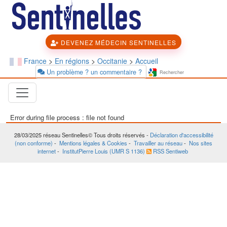
DEVENEZ MÉDECIN SENTINELLES
France
>
En régions
>
Occitanie
>
Accueil
Un problème ? un commentaire ?
Error during file process : file not found
28/03/2025
réseau Sentinelles© Tous droits réservés -
Déclaration d'accessibilité
(non conforme)
-
Mentions légales & Cookies
-
Travailler au réseau
-
Nos sites
internet
-
InstitutPierre Louis (UMR S 1136)
RSS Sentiweb