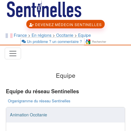
DEVENEZ MÉDECIN SENTINELLES
France
>
En régions
>
Occitanie
>
Equipe
Un problème ? un commentaire ?
Equipe
Equipe du réseau Sentinelles
Organigramme du réseau Sentinelles
Animation Occitanie