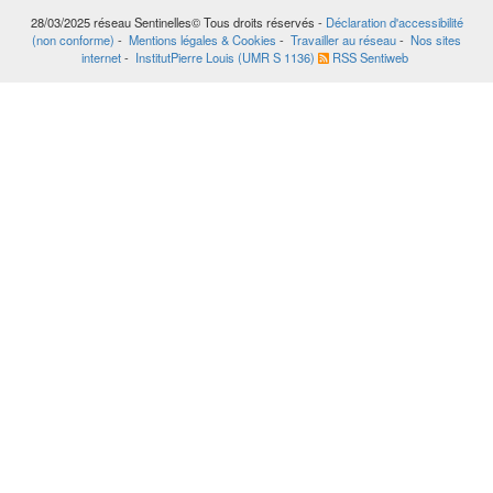
28/03/2025
réseau Sentinelles© Tous droits réservés -
Déclaration d'accessibilité
(non conforme)
-
Mentions légales & Cookies
-
Travailler au réseau
-
Nos sites
internet
-
InstitutPierre Louis (UMR S 1136)
RSS Sentiweb