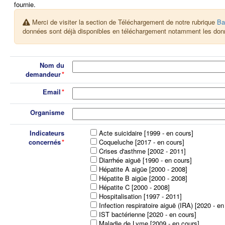
fournie.
Merci de visiter la section de Téléchargement de notre rubrique
Ba
données sont déjà disponibles en téléchargement notamment les don
Nom du
demandeur
Email
Organisme
Indicateurs
Acte suicidaire [1999 - en cours]
concernés
Coqueluche [2017 - en cours]
Crises d'asthme [2002 - 2011]
Diarrhée aiguë [1990 - en cours]
Hépatite A aigüe [2000 - 2008]
Hépatite B aigüe [2000 - 2008]
Hépatite C [2000 - 2008]
Hospitalisation [1997 - 2011]
Infection respiratoire aiguë (IRA) [2020 - en
IST bactérienne [2020 - en cours]
Maladie de Lyme [2009 - en cours]