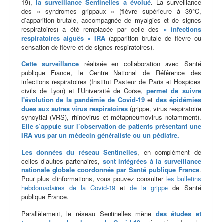
19),
la surveillance Sentinelles a évolué
. La surveillance
des « syndromes grippaux » (fièvre supérieure à 39°C,
d’apparition brutale, accompagnée de myalgies et de signes
respiratoires) a été remplacée par celle des
« infections
respiratoires aiguës » IRA
(apparition brutale de fièvre ou
sensation de fièvre et de signes respiratoires).
Cette surveillance
réalisée en collaboration avec Santé
publique France, le Centre National de Référence des
infections respiratoires (Institut Pasteur de Paris et Hospices
civils de Lyon) et l’Université de Corse,
permet de suivre
l'évolution de la pandémie de Covid-19
et
des épidémies
dues aux autres virus respiratoires
(grippe, virus respiratoire
syncytial (VRS), rhinovirus et métapneumovirus notamment).
Elle s’appuie sur l’observation de patients présentant une
IRA vus par un médecin généraliste ou un pédiatre.
Les données du réseau Sentinelles
, en complément de
celles d’autres partenaires,
sont intégrées à la surveillance
nationale globale coordonnée par Santé publique France
.
Pour plus d’informations, vous pouvez consulter
les bulletins
hebdomadaires de la Covid-19
et
de la grippe
de Santé
publique France.
Parallèlement, le réseau Sentinelles mène
des études et