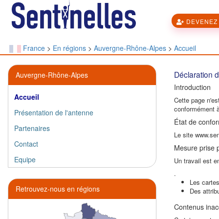
DEVENEZ 
France
>
En régions
>
Auvergne-Rhône-Alpes
>
Accueil
Déclaration d
Auvergne-Rhône-Alpes
Introduction
Accueil
Cette page n'est
conformément à 
Présentation de l'antenne
État de confor
Partenaires
Le site www.sent
Contact
Mesure prise po
Equipe
Un travail est e
.
Les cartes
Retrouvez-nous en régions
Des attrib
Contenus inac