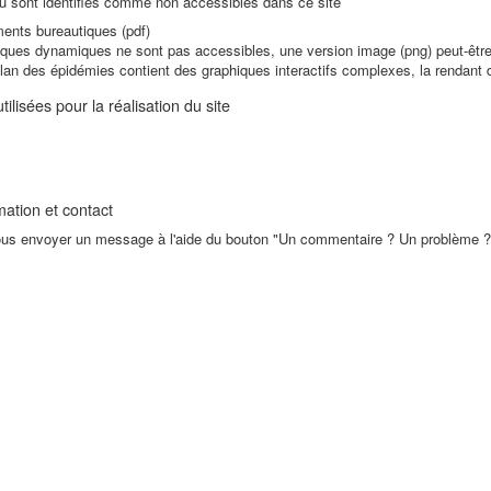
u sont identifiés comme non accessibles dans ce site
ents bureautiques (pdf)
iques dynamiques ne sont pas accessibles, une version image (png) peut-êtr
lan des épidémies contient des graphiques interactifs complexes, la rendant d
ilisées pour la réalisation du site
mation et contact
us envoyer un message à l'aide du bouton "Un commentaire ? Un problème ?"