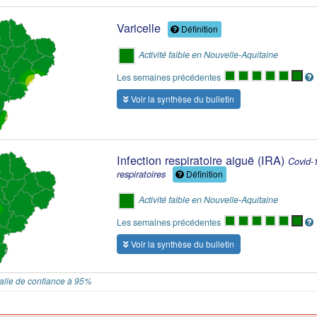
Varicelle
Définition
Activité faible en Nouvelle-Aquitaine
Les semaines précédentes
Voir la synthèse du bulletin
Infection respiratoire aiguë (IRA)
Covid-1
respiratoires
Définition
Activité faible en Nouvelle-Aquitaine
Les semaines précédentes
Voir la synthèse du bulletin
valle de confiance à 95%