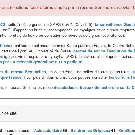
 des infections respiratoires aiguës par le réseau Sentinelles (Covid-1
020
, suite à l’émergence du SARS-CoV-2 (Covid-19),
la surveillance Senti
à 39°C, d’apparition brutale, accompagnée de myalgies et de signes respirato
ition brutale de fièvre ou sensation de fièvre et de signes respiratoires).
illance
réalisée en collaboration avec Santé publique France, le Centre Nation
 civils de Lyon) et l’Université de Corse,
permet de suivre l'évolution de
es
(grippe, virus respiratoire syncytial (VRS), rhinovirus et métapneumoviru
s par un médecin généraliste ou un pédiatre.
s du réseau Sentinelles
, en complément de celles d’autres partenaires,
s
ique France
. Pour plus d’informations, vous pouvez consulter
les bulletins 
nt, le réseau Sentinelles mène
des études et travaux de recherche sur la C
ur ce site
eillances en cours :
Acte suicidaire
Syndromes Grippaux
Oreillon