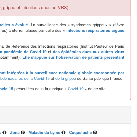
9, grippe et infections dues au VRS)
nelles a évolué
. La surveillance des « syndromes grippaux » (fièvre
ires) a été remplacée par celle des
« infections respiratoires aiguës
al de Référence des infections respiratoires (Institut Pasteur de Paris
 la pandémie de Covid-19
et
des épidémies dues aux autres virus
s notamment).
Elle s’appuie sur l’observation de patients présentant
ont intégrées à la surveillance nationale globale coordonnée par
hebdomadaires de la Covid-19
et
de la grippe
de Santé publique France.
ovid-19
présentées dans la rubrique «
Covid-19
» de ce site.
s
Zona
Maladie de Lyme
Coqueluche