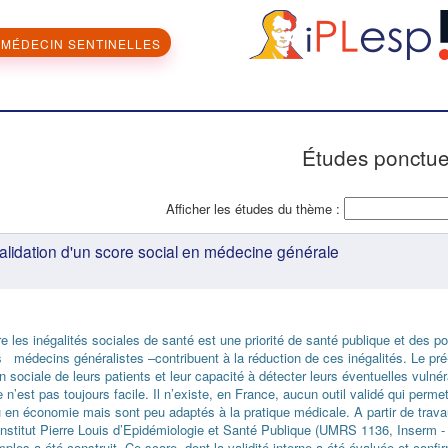
MÉDECIN SENTINELLES
Études ponctue
Afficher les études du thème :
lidation d'un score social en médecine générale
re les inégalités sociales de santé est une priorité de santé publique et des p
les médecins généralistes –contribuent à la réduction de ces inégalités. Le pr
on sociale de leurs patients et leur capacité à détecter leurs éventuelles vuln
n’est pas toujours facile. Il n’existe, en France, aucun outil validé qui permet
u en économie mais sont peu adaptés à la pratique médicale. A partir de trav
Institut Pierre Louis d’Epidémiologie et Santé Publique (UMRS 1136, Inserm
ples a été construit. Ce score, dont la validité interne a été évaluée et confi