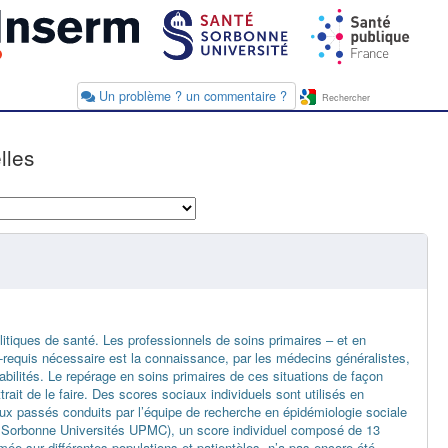
Un problème ? un commentaire ?
lles
olitiques de santé. Les professionnels de soins primaires – et en
é-requis nécessaire est la connaissance, par les médecins généralistes,
érabilités. Le repérage en soins primaires de ces situations de façon
trait de le faire. Des scores sociaux individuels sont utilisés en
aux passés conduits par l’équipe de recherche en épidémiologie sociale
 - Sorbonne Universités UPMC), un score individuel composé de 13
rmée sur différentes populations et patientèles, n’a pas encore été