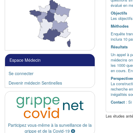
évalué en mé
Objectifs
Les objectifs
Méthodes
Enquête tran
inclura 10 pa
Résultats
Un appel à pa
médecins ont 
Espace Médecin
les 1000 ques
en cours. En 
Se connecter
Perspective
Devenir médecin Sentinelles
La constructi
recherche en 
inégalités s
Contact
: Si
Les études anté
Participez vous-même à la surveillance de la
grippe et de la Covid-19