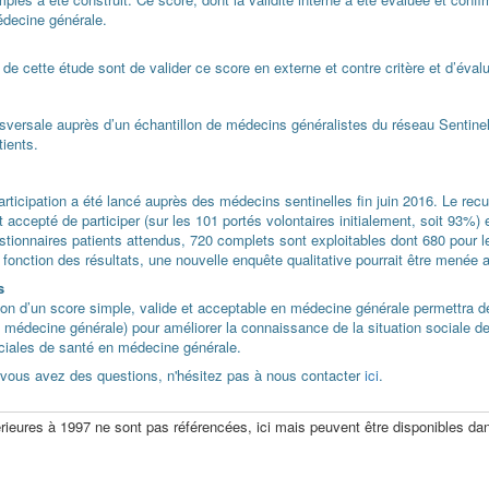
decine générale.
 de cette étude sont de valider ce score en externe et contre critère et d’éval
sversale auprès d’un échantillon de médecins généralistes du réseau Sentinell
tients.
rticipation a été lancé auprès des médecins sentinelles fin juin 2016. Le recu
accepté de participer (sur les 101 portés volontaires initialement, soit 93%) 
tionnaires patients attendus, 720 complets sont exploitables dont 680 pour le 
fonction des résultats, une nouvelle enquête qualitative pourrait être menée a
s
on d’un score simple, valide et acceptable en médecine générale permettra de 
médecine générale) pour améliorer la connaissance de la situation sociale des
ociales de santé en médecine générale.
 vous avez des questions, n'hésitez pas à nous contacter
ici
.
rieures à 1997 ne sont pas référencées, ici mais peuvent être disponibles dans