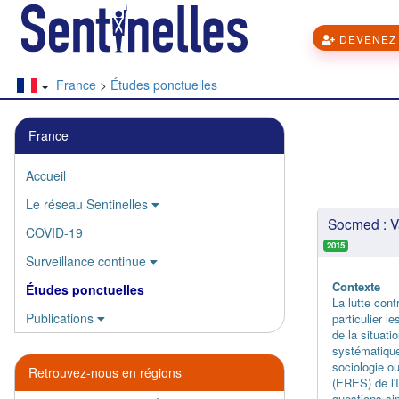
DEVENEZ 
France
>
Études ponctuelles
France
Accueil
Le réseau Sentinelles
Socmed : Va
COVID-19
2015
Surveillance continue
Contexte
Études ponctuelles
La lutte cont
Publications
particulier 
de la situati
systématique 
sociologie o
Retrouvez-nous en régions
(ERES) de l'
questions sim