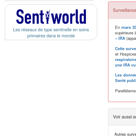
Surveillance
En
mars 2
Les réseaux de type sentinelle en soins
supérieure 
primaires dans le monde
» IRA
(appar
Cette surve
et Hospices
respiratoir
une IRA vu
Les donnée
Santé publ
Parallèleme
Voir aussi s
Autres surv