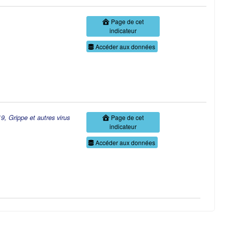
Page de cet
indicateur
Accéder aux données
9, Grippe et autres virus
Page de cet
indicateur
Accéder aux données