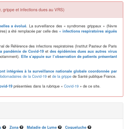
9, grippe et infections dues au VRS)
nelles a évolué
. La surveillance des « syndromes grippaux » (fièvre
ires) a été remplacée par celle des
« infections respiratoires aiguës
al de Référence des infections respiratoires (Institut Pasteur de Paris
 la pandémie de Covid-19
et
des épidémies dues aux autres virus
s notamment).
Elle s’appuie sur l’observation de patients présentant
ont intégrées à la surveillance nationale globale coordonnée par
hebdomadaires de la Covid-19
et
de la grippe
de Santé publique France.
ovid-19
présentées dans la rubrique «
Covid-19
» de ce site.
s
Zona
Maladie de Lyme
Coqueluche