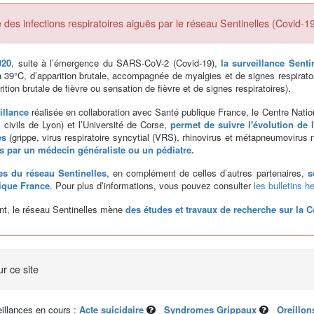
 des infections respiratoires aiguës par le réseau Sentinelles (Covid-1
020
, suite à l’émergence du SARS-CoV-2 (Covid-19),
la surveillance Senti
à 39°C, d’apparition brutale, accompagnée de myalgies et de signes respirato
ition brutale de fièvre ou sensation de fièvre et de signes respiratoires).
illance
réalisée en collaboration avec Santé publique France, le Centre Nation
 civils de Lyon) et l’Université de Corse,
permet de suivre l'évolution de
es
(grippe, virus respiratoire syncytial (VRS), rhinovirus et métapneumoviru
s par un médecin généraliste ou un pédiatre.
s du réseau Sentinelles
, en complément de celles d’autres partenaires,
s
ique France
. Pour plus d’informations, vous pouvez consulter
les bulletins 
nt, le réseau Sentinelles mène
des études et travaux de recherche sur la C
ur ce site
eillances en cours :
Acte suicidaire
Syndromes Grippaux
Oreillon