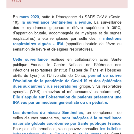
En
mars 2020
, suite à l’émergence du SARS-CoV-2 (Covid-
19),
la surveillance Sentinelles a évolué
. La surveillance
des « syndromes grippaux » (fièvre supérieure à 39°C,
d’apparition brutale, accompagnée de myalgies et de signes
respiratoires) a été remplacée par celle des
« infections
respiratoires aiguës » IRA
(apparition brutale de fièvre ou
sensation de fièvre et de signes respiratoires).
Cette surveillance
réalisée en collaboration avec Santé
publique France, le Centre National de Référence des
infections respiratoires (Institut Pasteur de Paris et Hospices
civils de Lyon) et l’Université de Corse,
permet de suivre
l'évolution de la pandémie de Covid-19
et
des épidémies
dues aux autres virus respiratoires
(grippe, virus respiratoire
syncytial (VRS), rhinovirus et métapneumovirus notamment).
Elle s’appuie sur l’observation de patients présentant une
IRA vus par un médecin généraliste ou un pédiatre.
Les données du réseau Sentinelles
, en complément de
celles d’autres partenaires,
sont intégrées à la surveillance
nationale globale coordonnée par Santé publique France
.
Pour plus d’informations, vous pouvez consulter
les bulletins
hebdomadaires de la Covid-19
et
de la grippe
de Santé